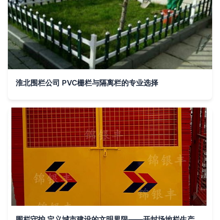
淮北围栏公司 PVC栅栏与隔离栏的专业选择
围栏守护 定义城市建设的文明界限——开封场地栏生产商拓展新乡建筑工地护栏网合作纪实