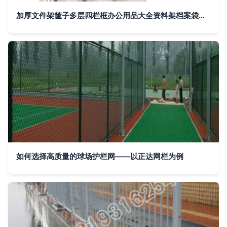
加厚文件架筐子多层四栏框办公用品大全资料架档案袋文件夹收纳盒置物盘篮学生用书架简易
如何选择高质量的球场护栏网——以正达网栏为例