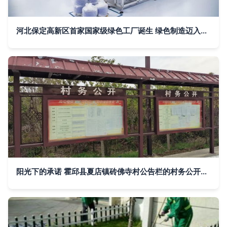
河北保定高新区首家国家级绿色工厂诞生 绿色制造迈入新篇章
阳光下的承诺 霍邱县夏店镇砖佛寺村公告栏的村务公开纪实