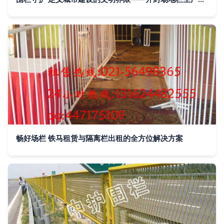
畅好场栏 铁马租赁与隔离栏出租的全方位解决方案